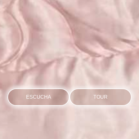
ESCUCHA
TOUR